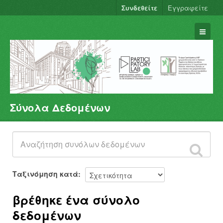
Συνδεθείτε
Εγγραφείτε
Σύνολα Δεδομένων
Σύνολα Δεδομένων
Φορείς
Ομάδες
Σχετικά
Ταξινόμηση κατά
βρέθηκε ένα σύνολο
δεδομένων