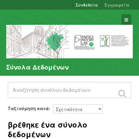
Συνδεθείτε
Εγγραφείτε
Σύνολα Δεδομένων
Σύνολα Δεδομένων
Φορείς
Ομάδες
Σχετικά
Ταξινόμηση κατά
βρέθηκε ένα σύνολο
δεδομένων