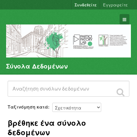
Συνδεθείτε
Εγγραφείτε
Σύνολα Δεδομένων
Σύνολα Δεδομένων
Φορείς
Ομάδες
Σχετικά
Ταξινόμηση κατά
βρέθηκε ένα σύνολο
δεδομένων