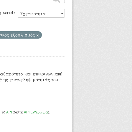
η κατά
τικός εξοπλισμός
 καθαρότητα και επικοινωνιακή
ένης επανεληψιμότητάς του.
ς το
API
(δείτε
API Έγγραφα
).