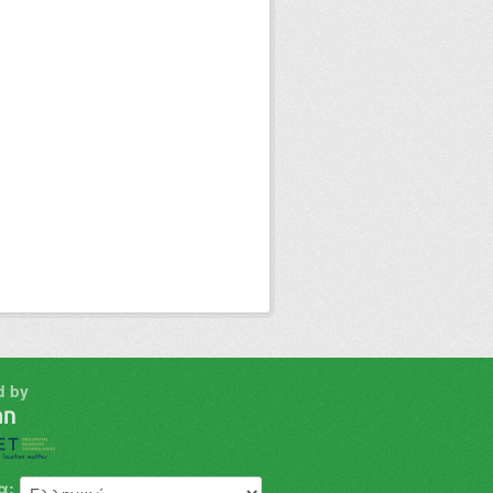
d by
α