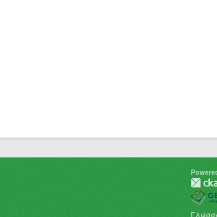
Powere
Γλώσσ