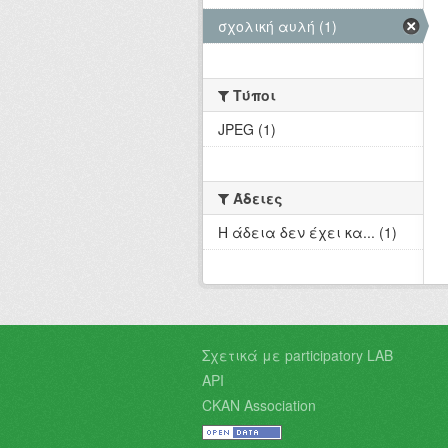
σχολική αυλή (1)
Τύποι
JPEG (1)
Άδειες
Η άδεια δεν έχει κα... (1)
Σχετικά με participatory LAB
API
CKAN Association