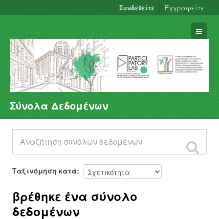
Συνδεθείτε
Εγγραφείτε
Σύνολα Δεδομένων
Σύνολα Δεδομένων
Φορείς
Ομάδες
Σχετικά
Ταξινόμηση κατά
βρέθηκε ένα σύνολο
δεδομένων