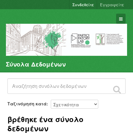
Συνδεθείτε
Εγγραφείτε
Σύνολα Δεδομένων
Σύνολα Δεδομένων
Φορείς
Ομάδες
Σχετικά
Ταξινόμηση κατά
βρέθηκε ένα σύνολο
δεδομένων