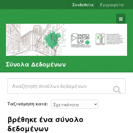
Συνδεθείτε
Εγγραφείτε
Σύνολα Δεδομένων
Σύνολα Δεδομένων
Φορείς
Ομάδες
Σχετικά
Ταξινόμηση κατά
βρέθηκε ένα σύνολο
δεδομένων