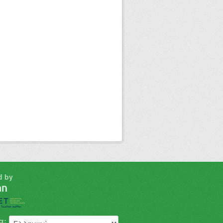
d by
α