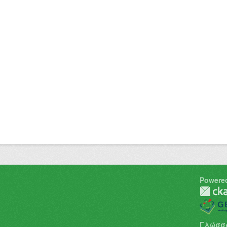
Powere
Γλώσσ