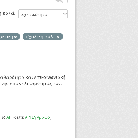
η κατά
ακτική
σχολική αυλή
 καθαρότητα και επικοινωνιακή
ένης επανεληψιμότητάς του.
ς το
API
(δείτε
API Έγγραφα
).