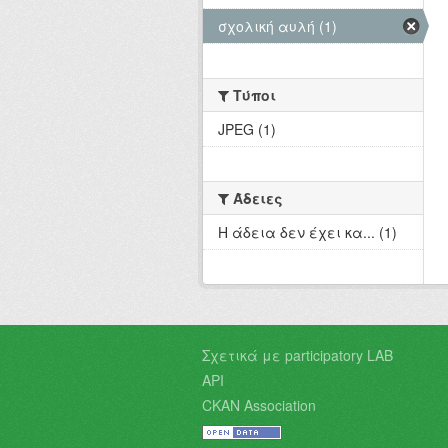
σχολική αυλή (1)
Τύποι
JPEG (1)
Άδειες
Η άδεια δεν έχει κα... (1)
Σχετικά με participatory LAB
API
CKAN Association