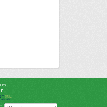
d by
α