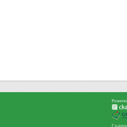
Powere
Γλώσσ