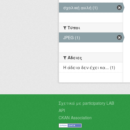
σχολική αυλή (1)
Τύποι
JPEG (1)
Άδειες
Η άδεια δεν έχει κα... (1)
Σχετικά με participatory LAB
API
CKAN Association