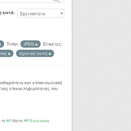
η κατά
Τύποι:
JPEG
Ετικέτες:
νίκη
σχολική αυλή
 καθαρότητα και επικοινωνιακή
ένης επανεληψιμότητάς του.
ς το
API
(δείτε
API Έγγραφα
).