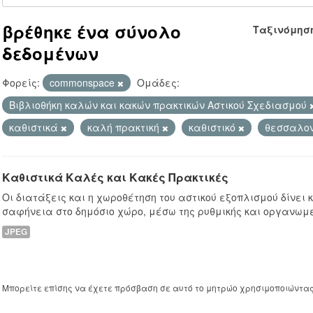
βρέθηκε ένα σύνολο
Ταξινόμησ
δεδομένων
Φορείς:
commonspace
Ομάδες:
Βιβλιοθήκη καλών και κακών πρακτικών Αστικού Σχεδιασμού
καθιστικά
καλή πρακτική
καθιστικό
θεσσαλο
Καθιστικά Καλές και Κακές Πρακτικές
Οι διατάξεις και η χωροθέτηση του αστικού εξοπλισμού δίνει
σαφήνεια στο δημόσιο χώρο, μέσω της ρυθμικής και οργανωμ
JPEG
Μπορείτε επίσης να έχετε πρόσβαση σε αυτό το μητρώο χρησιμοποιώντα