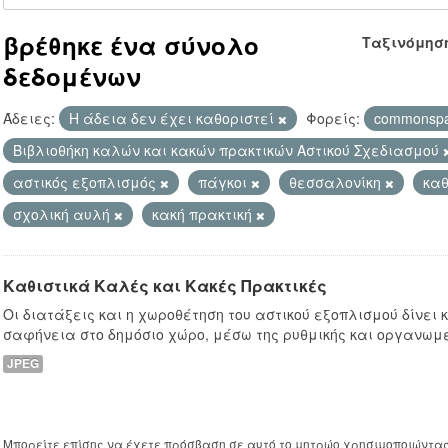
βρέθηκε ένα σύνολο
Ταξινόμησ
δεδομένων
Άδειες:
Η άδεια δεν έχει καθοριστεί
Φορείς:
commonsp
Βιβλιοθήκη καλών και κακών πρακτικών Αστικού Σχεδιασμού
αστικός εξοπλισμός
πάγκοι
θεσσαλονίκη
καθ
σχολική αυλή
κακή πρακτική
Καθιστικά Καλές και Κακές Πρακτικές
Οι διατάξεις και η χωροθέτηση του αστικού εξοπλισμού δίνει
σαφήνεια στο δημόσιο χώρο, μέσω της ρυθμικής και οργανωμ
JPEG
Μπορείτε επίσης να έχετε πρόσβαση σε αυτό το μητρώο χρησιμοποιώντα