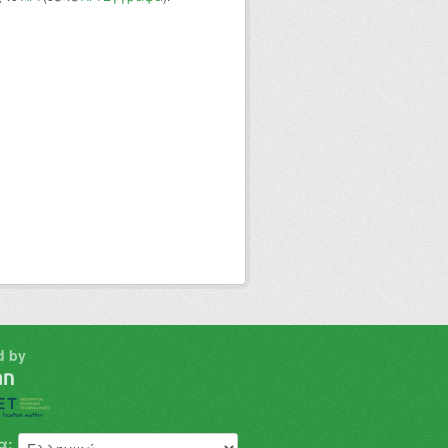
d by
α