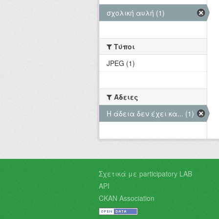
σχολική αυλή (1)
Τύποι
JPEG (1)
Άδειες
Η άδεια δεν έχει κα... (1)
Σχετικά με participatory LAB
API
CKAN Association