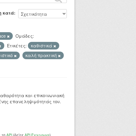
η κατά
ace
Ομάδες:
Ετικέτες:
καθιστικά
ιστικό
καλή πρακτική
 καθαρότητα και επικοινωνιακή
ένης επανεληψιμότητάς του.
ς το
API
(δείτε
API Έγγραφα
).