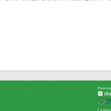
Powere
Γλώσσ