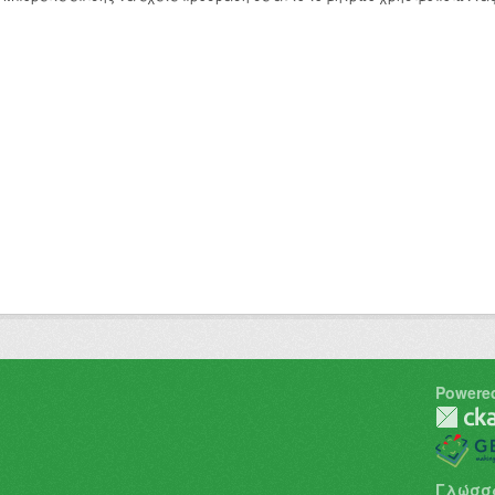
Powere
Γλώσσ