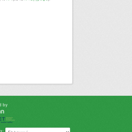
d by
α