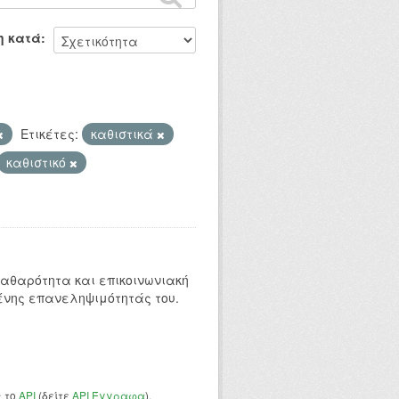
η κατά
Ετικέτες:
καθιστικά
καθιστικό
 καθαρότητα και επικοινωνιακή
ένης επανεληψιμότητάς του.
ς το
API
(δείτε
API Έγγραφα
).