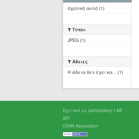
σχολική αυλή (1)
Τύποι
JPEG (1)
Άδειες
Η άδεια δεν έχει κα... (1)
Σχετικά με participatory LAB
API
CKAN Association