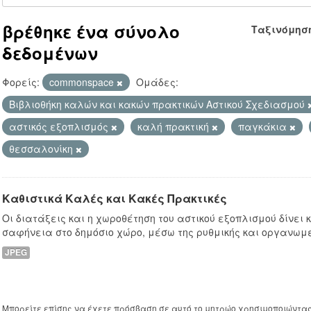
βρέθηκε ένα σύνολο
Ταξινόμησ
δεδομένων
Φορείς:
commonspace
Ομάδες:
Βιβλιοθήκη καλών και κακών πρακτικών Αστικού Σχεδιασμού
αστικός εξοπλισμός
καλή πρακτική
παγκάκια
θεσσαλονίκη
Καθιστικά Καλές και Κακές Πρακτικές
Οι διατάξεις και η χωροθέτηση του αστικού εξοπλισμού δίνει
σαφήνεια στο δημόσιο χώρο, μέσω της ρυθμικής και οργανωμ
JPEG
Μπορείτε επίσης να έχετε πρόσβαση σε αυτό το μητρώο χρησιμοποιώντα