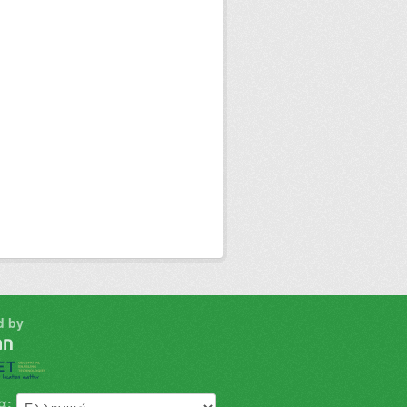
d by
α