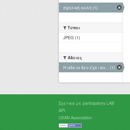
σχολική αυλή (1)
Τύποι
JPEG (1)
Άδειες
Η άδεια δεν έχει κα... (1)
Σχετικά με participatory LAB
API
CKAN Association