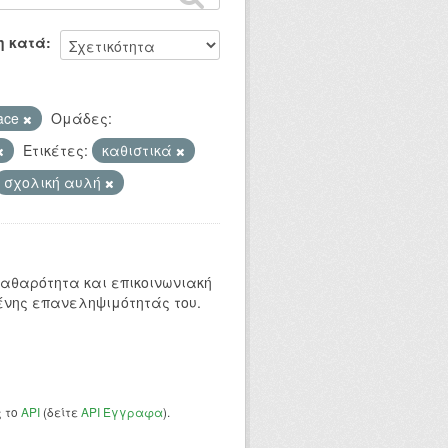
η κατά
ace
Ομάδες:
Ετικέτες:
καθιστικά
σχολική αυλή
 καθαρότητα και επικοινωνιακή
ένης επανεληψιμότητάς του.
ς το
API
(δείτε
API Έγγραφα
).