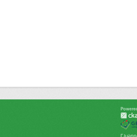
Powere
Γλώσσ