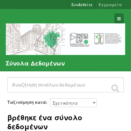
Συνδεθείτε
Εγγραφείτε
Σύνολα Δεδομένων
Σύνολα Δεδομένων
Φορείς
Ομάδες
Σχετικά
Ταξινόμηση κατά
βρέθηκε ένα σύνολο
δεδομένων