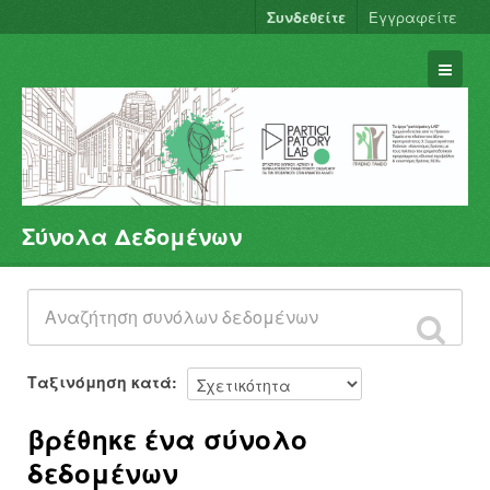
Συνδεθείτε
Εγγραφείτε
Σύνολα Δεδομένων
Σύνολα Δεδομένων
Φορείς
Ομάδες
Σχετικά
Ταξινόμηση κατά
βρέθηκε ένα σύνολο
δεδομένων