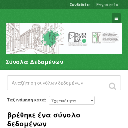
Συνδεθείτε
Εγγραφείτε
Σύνολα Δεδομένων
Σύνολα Δεδομένων
Φορείς
Ομάδες
Σχετικά
Ταξινόμηση κατά
βρέθηκε ένα σύνολο
δεδομένων