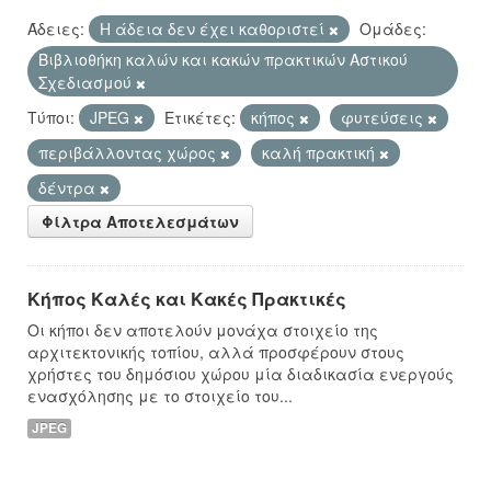
Άδειες:
Η άδεια δεν έχει καθοριστεί
Ομάδες:
Βιβλιοθήκη καλών και κακών πρακτικών Αστικού
Σχεδιασμού
Τύποι:
JPEG
Ετικέτες:
κήπος
φυτεύσεις
περιβάλλοντας χώρος
καλή πρακτική
δέντρα
Φίλτρα Αποτελεσμάτων
Κήπος Καλές και Κακές Πρακτικές
Οι κήποι δεν αποτελούν μονάχα στοιχείο της
αρχιτεκτονικής τοπίου, αλλά προσφέρουν στους
χρήστες του δημόσιου χώρου μία διαδικασία ενεργούς
ενασχόλησης με το στοιχείο του...
JPEG