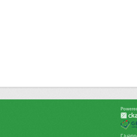
Powere
Γλώσσ