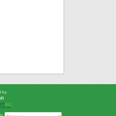
d by
α