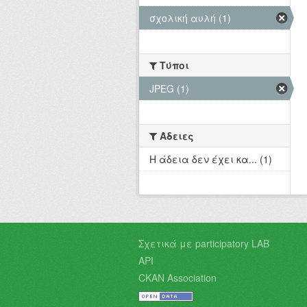
σχολική αυλή (1)
Τύποι
JPEG (1)
Άδειες
Η άδεια δεν έχει κα... (1)
Σχετικά με participatory LAB
API
CKAN Association