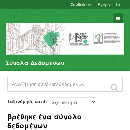
Συνδεθείτε
Εγγραφείτε
Σύνολα Δεδομένων
Σύνολα Δεδομένων
Φορείς
Ομάδες
Σχετικά
Ταξινόμηση κατά
βρέθηκε ένα σύνολο
δεδομένων