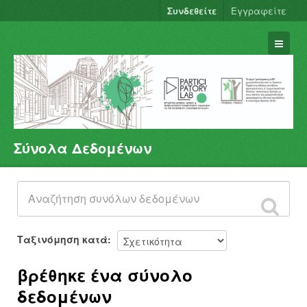
Συνδεθείτε
Εγγραφείτε
Σύνολα Δεδομένων
Σύνολα Δεδομένων
Φορείς
Ομάδες
Σχετικά
Ταξινόμηση κατά
βρέθηκε ένα σύνολο
δεδομένων