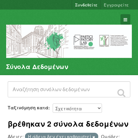
Συνδεθείτε
Εγγραφείτε
Σύνολα Δεδομένων
Σύνολα Δεδομένων
Φορείς
Ομάδες
Σχετικά
Ταξινόμηση κατά
βρέθηκαν 2 σύνολα δεδομένων
Άδειες:
Η άδεια δεν έχει καθοριστεί
Ομάδες: