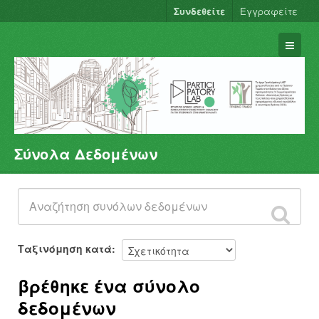
Συνδεθείτε
Εγγραφείτε
Σύνολα Δεδομένων
Σύνολα Δεδομένων
Φορείς
Ομάδες
Σχετικά
Ταξινόμηση κατά
βρέθηκε ένα σύνολο
δεδομένων