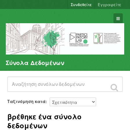
Συνδεθείτε
Εγγραφείτε
Σύνολα Δεδομένων
Σύνολα Δεδομένων
Φορείς
Ομάδες
Σχετικά
Ταξινόμηση κατά
βρέθηκε ένα σύνολο
δεδομένων