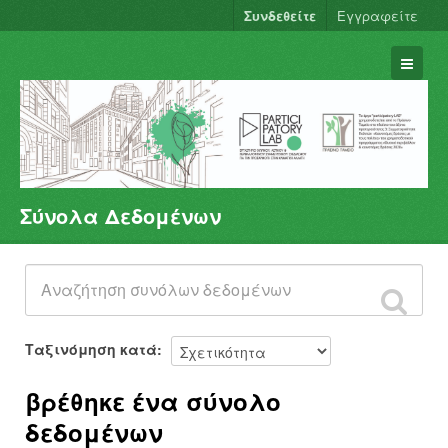
Συνδεθείτε
Εγγραφείτε
Σύνολα Δεδομένων
Σύνολα Δεδομένων
Φορείς
Ομάδες
Σχετικά
Ταξινόμηση κατά
βρέθηκε ένα σύνολο
δεδομένων