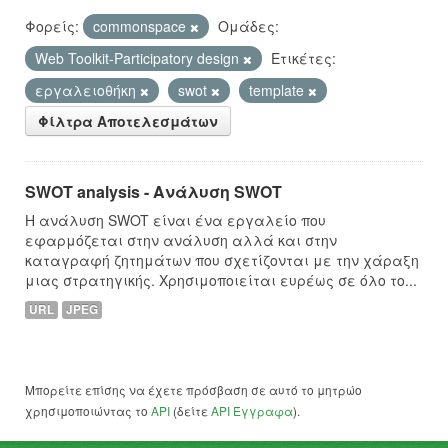
Φορείς:
commonspace
Ομάδες:
Web Toolkit-Participatory design
Ετικέτες:
εργαλειοθήκη
swot
template
Φίλτρα Αποτελεσμάτων
SWOT analysis - Ανάλυση SWOT
Η ανάλυση SWOT είναι ένα εργαλείο που
εφαρμόζεται στην ανάλυση αλλά και στην
καταγραφή ζητημάτων που σχετίζονται με την χάραξη
μιας στρατηγικής. Χρησιμοποιείται ευρέως σε όλο το...
URL
JPEG
Μπορείτε επίσης να έχετε πρόσβαση σε αυτό το μητρώο
χρησιμοποιώντας το
API
(δείτε
API Έγγραφα
).