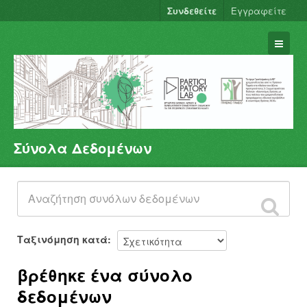
Συνδεθείτε
Εγγραφείτε
Σύνολα Δεδομένων
Σύνολα Δεδομένων
Φορείς
Ομάδες
Σχετικά
Ταξινόμηση κατά
βρέθηκε ένα σύνολο
δεδομένων