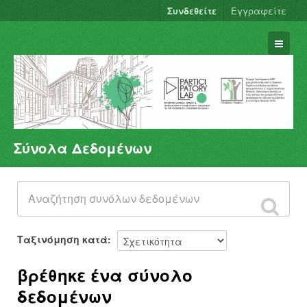
Συνδεθείτε
Εγγραφείτε
Σύνολα Δεδομένων
Σύνολα Δεδομένων
Φορείς
Ομάδες
Σχετικά
Ταξινόμηση κατά
βρέθηκε ένα σύνολο
δεδομένων