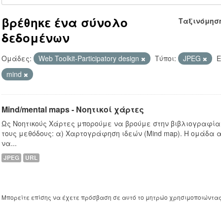
βρέθηκε ένα σύνολο
Ταξινόμησ
δεδομένων
Ομάδες:
Web Toolkit-Participatory design
Τύποι:
JPEG
Ε
mind
Mind/mental maps - Νοητικοί χάρτες
Ως Νοητικούς Χάρτες μπορούμε να βρούμε στην βιβλιογραφία
τους μεθόδους: α) Χαρτογράφηση ιδεών (Mind map). Η ομάδα 
να...
JPEG
URL
Μπορείτε επίσης να έχετε πρόσβαση σε αυτό το μητρώο χρησιμοποιώντα