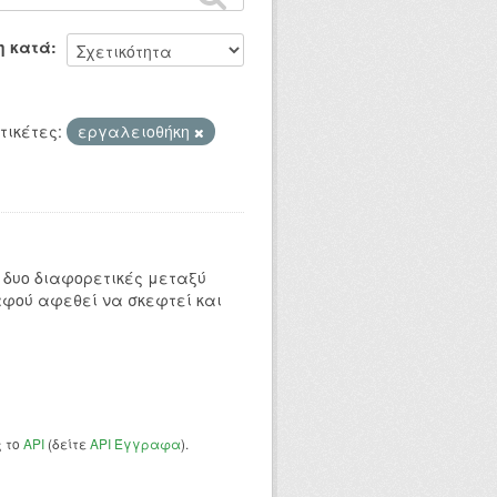
η κατά
τικέτες:
εργαλειοθήκη
 δυο διαφορετικές μεταξύ
αφού αφεθεί να σκεφτεί και
ς το
API
(δείτε
API Έγγραφα
).