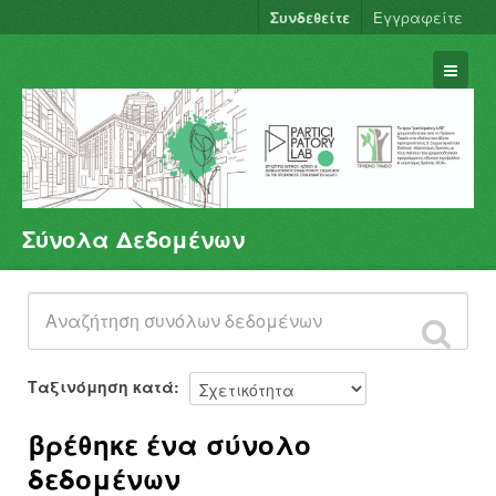
Συνδεθείτε
Εγγραφείτε
Σύνολα Δεδομένων
Σύνολα Δεδομένων
Φορείς
Ομάδες
Σχετικά
Ταξινόμηση κατά
βρέθηκε ένα σύνολο
δεδομένων