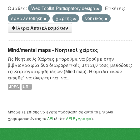
Ομάδες:
Web Toolkit-Participatory design
Ετικέτες:
εργαλειοθήκη
χάρτης
νοητικός
Φίλτρα Αποτελεσμάτων
Mind/mental maps - Νοητικοί χάρτες
Ως Νοητικούς Χάρτες μπορούμε να βρούμε στην
βιβλιογραφία δυο διαφορετικές μεταξύ τους μεθόδους:
α) Χαρτογράφηση ιδεών (Mind map). Η ομάδα αφού
αφεθεί να σκεφτεί και να...
JPEG
URL
Μπορείτε επίσης να έχετε πρόσβαση σε αυτό το μητρώο
χρησιμοποιώντας το
API
(δείτε
API Έγγραφα
).