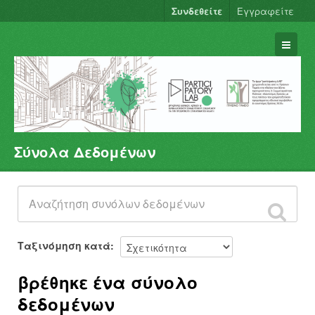
Συνδεθείτε
Εγγραφείτε
Σύνολα Δεδομένων
Σύνολα Δεδομένων
Φορείς
Ομάδες
Σχετικά
Ταξινόμηση κατά
βρέθηκε ένα σύνολο
δεδομένων