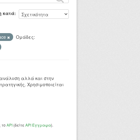
η κατά
ace
Ομάδες:
 ανάλυση αλλά και στην
τρατηγικής. Χρησιμοποιείται
ς το
API
(δείτε
API Έγγραφα
).