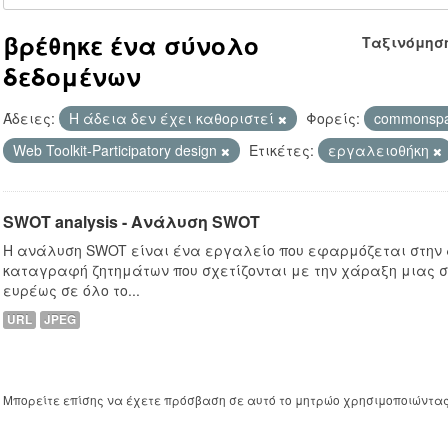
βρέθηκε ένα σύνολο
Ταξινόμησ
δεδομένων
Άδειες:
Η άδεια δεν έχει καθοριστεί
Φορείς:
commonsp
Web Toolkit-Participatory design
Ετικέτες:
εργαλειοθήκη
SWOT analysis - Ανάλυση SWOT
Η ανάλυση SWOT είναι ένα εργαλείο που εφαρμόζεται στην
καταγραφή ζητημάτων που σχετίζονται με την χάραξη μιας σ
ευρέως σε όλο το...
URL
JPEG
Μπορείτε επίσης να έχετε πρόσβαση σε αυτό το μητρώο χρησιμοποιώντα