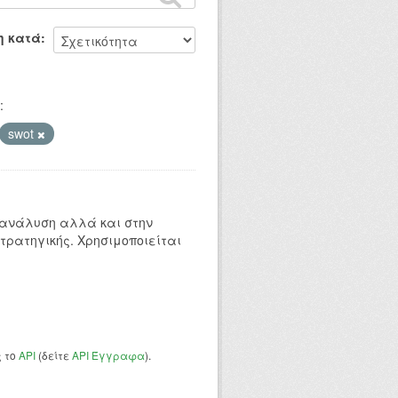
η κατά
:
swot
 ανάλυση αλλά και στην
τρατηγικής. Χρησιμοποιείται
ς το
API
(δείτε
API Έγγραφα
).