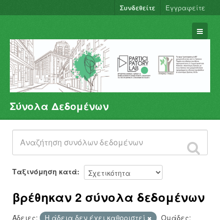
Συνδεθείτε
Εγγραφείτε
Σύνολα Δεδομένων
Σύνολα Δεδομένων
Φορείς
Ομάδες
Σχετικά
Ταξινόμηση κατά
βρέθηκαν 2 σύνολα δεδομένων
Άδειες:
Η άδεια δεν έχει καθοριστεί
Ομάδες: