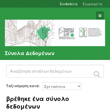
Συνδεθείτε
Εγγραφείτε
Σύνολα Δεδομένων
Σύνολα Δεδομένων
Φορείς
Ομάδες
Σχετικά
Ταξινόμηση κατά
βρέθηκε ένα σύνολο
δεδομένων