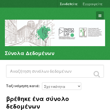
Συνδεθείτε
Εγγραφείτε
Σύνολα Δεδομένων
Σύνολα Δεδομένων
Φορείς
Ομάδες
Σχετικά
Ταξινόμηση κατά
βρέθηκε ένα σύνολο
δεδομένων