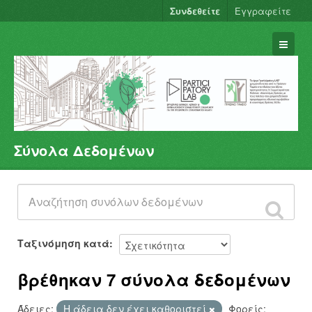
Συνδεθείτε
Εγγραφείτε
Σύνολα Δεδομένων
Σύνολα Δεδομένων
Φορείς
Ομάδες
Σχετικά
Ταξινόμηση κατά
βρέθηκαν 7 σύνολα δεδομένων
Άδειες:
Η άδεια δεν έχει καθοριστεί
Φορείς: