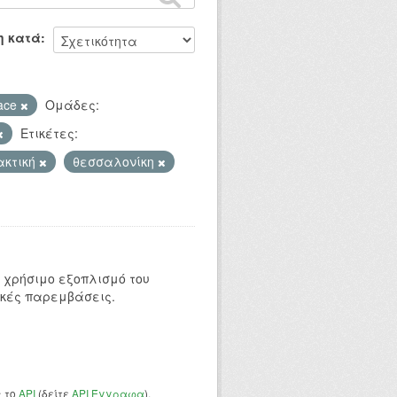
η κατά
ace
Ομάδες:
Ετικέτες:
ακτική
θεσσαλονίκη
 χρήσιμο εξοπλισμό του
ικές παρεμβάσεις.
ς το
API
(δείτε
API Έγγραφα
).