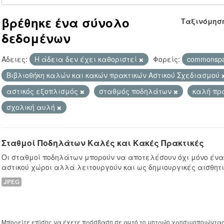
βρέθηκε ένα σύνολο
Ταξινόμησ
δεδομένων
Άδειες:
Η άδεια δεν έχει καθοριστεί
Φορείς:
commonsp
Βιβλιοθήκη καλών και κακών πρακτικών Αστικού Σχεδιασμού
αστικός εξοπλισμός
σταθμός ποδηλάτων
καλή πρ
σχολική αυλή
Σταθμοί Ποδηλάτων Καλές και Κακές Πρακτικές
Οι σταθμοί ποδηλάτων μπορούν να αποτελέσουν όχι μόνο ένα
αστικού χώροι αλλά λειτουργούν και ως δημιουργικές αισθητ
JPEG
Μπορείτε επίσης να έχετε πρόσβαση σε αυτό το μητρώο χρησιμοποιώντα