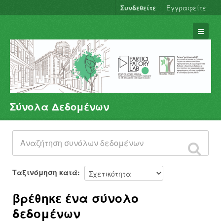
Συνδεθείτε
Εγγραφείτε
Σύνολα Δεδομένων
Σύνολα Δεδομένων
Φορείς
Ομάδες
Σχετικά
Ταξινόμηση κατά
βρέθηκε ένα σύνολο
δεδομένων