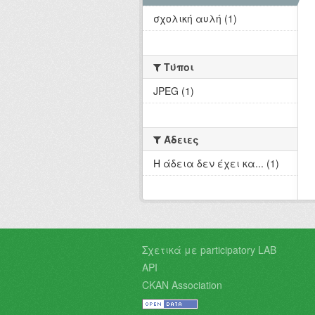
σχολική αυλή (1)
Τύποι
JPEG (1)
Άδειες
Η άδεια δεν έχει κα... (1)
Σχετικά με participatory LAB
API
CKAN Association