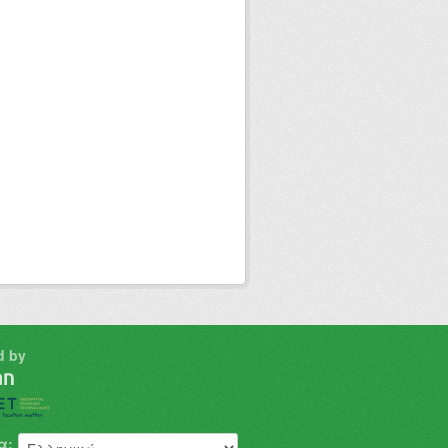
d by
α