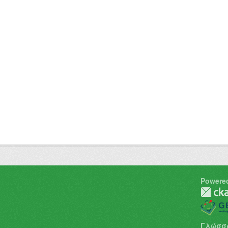
Powere
Γλώσσ