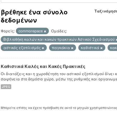
βρέθηκε ένα σύνολο
Ταξινόμησ
δεδομένων
Φορείς:
commonspace
Ομάδες:
Βιβλιοθήκη καλών και κακών πρακτικών Αστικού Σχεδιασμού
αστικός εξοπλισμός
παγκάκια
καθιστικά
κακ
Καθιστικά Καλές και Κακές Πρακτικές
Οι διατάξεις και η χωροθέτηση του αστικού εξοπλισμού δίνει
σαφήνεια στο δημόσιο χώρο, μέσω της ρυθμικής και οργανωμ
JPEG
Μπορείτε επίσης να έχετε πρόσβαση σε αυτό το μητρώο χρησιμοποιώντα