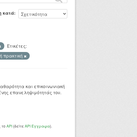
η κατά
Ετικέτες:
ή πρακτική
 καθαρότητα και επικοινωνιακή
ένης επανεληψιμότητάς του.
ς το
API
(δείτε
API Έγγραφα
).