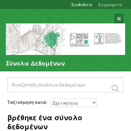
Συνδεθείτε
Εγγραφείτε
Σύνολα Δεδομένων
Σύνολα Δεδομένων
Φορείς
Ομάδες
Σχετικά
Ταξινόμηση κατά
βρέθηκε ένα σύνολο
δεδομένων