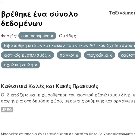
βρέθηκε ένα σύνολο
Ταξινόμησ
δεδομένων
Φορείς:
commonspace
Ομάδες:
Βιβλιοθήκη καλών και κακών πρακτικών Αστικού Σχεδιασμού
αστικός εξοπλισμός
πάγκοι
παγκάκια
καθισ
σχολική αυλή
Καθιστικά Καλές και Κακές Πρακτικές
Οι διατάξεις και η χωροθέτηση του αστικού εξοπλισμού δίνει
σαφήνεια στο δημόσιο χώρο, μέσω της ρυθμικής και οργανωμ
JPEG
Μπορείτε επίσης να έχετε πρόσβαση σε αυτό το μητρώο χρησιμοποιώντα