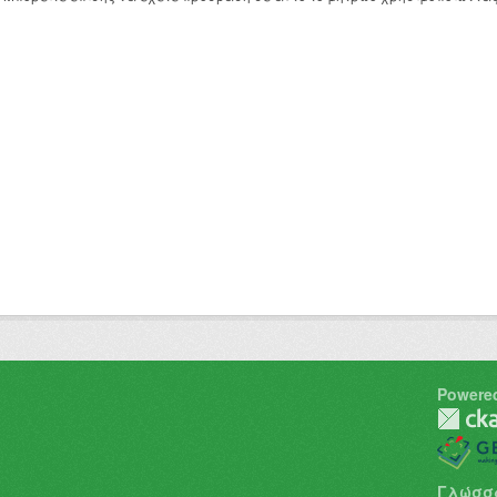
Powere
Γλώσσ