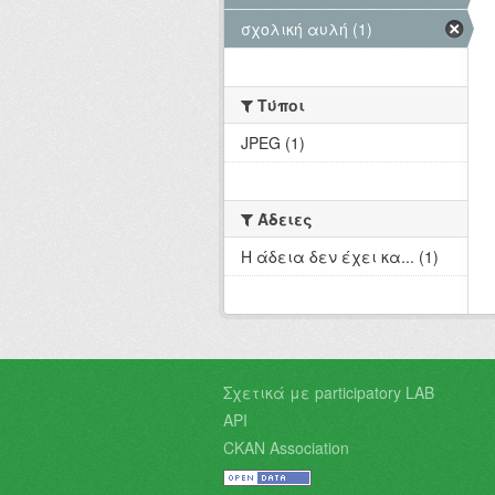
σχολική αυλή (1)
Τύποι
JPEG (1)
Άδειες
Η άδεια δεν έχει κα... (1)
Σχετικά με participatory LAB
API
CKAN Association