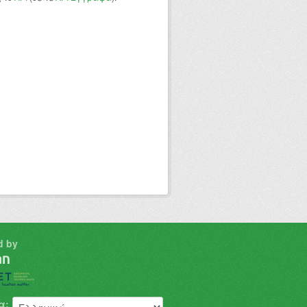
d by
α