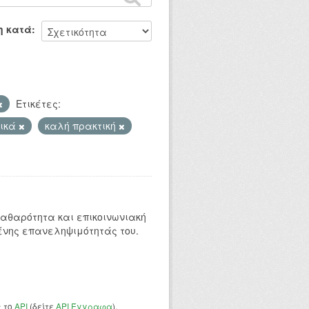
η κατά
Ετικέτες:
τικά
καλή πρακτική
 καθαρότητα και επικοινωνιακή
ένης επανεληψιμότητάς του.
ς το
API
(δείτε
API Έγγραφα
).