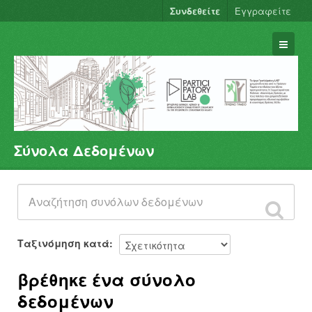
Συνδεθείτε
Εγγραφείτε
Σύνολα Δεδομένων
Σύνολα Δεδομένων
Φορείς
Ομάδες
Σχετικά
Ταξινόμηση κατά
βρέθηκε ένα σύνολο
δεδομένων