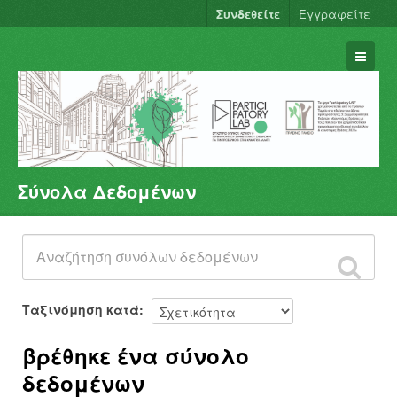
Συνδεθείτε
Εγγραφείτε
Σύνολα Δεδομένων
Σύνολα Δεδομένων
Φορείς
Ομάδες
Σχετικά
Ταξινόμηση κατά
βρέθηκε ένα σύνολο
δεδομένων