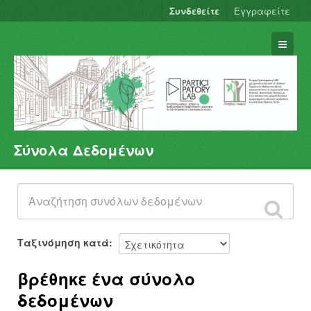
Συνδεθείτε
Εγγραφείτε
Σύνολα Δεδομένων
Σύνολα Δεδομένων
Φορείς
Ομάδες
Σχετικά
Ταξινόμηση κατά
βρέθηκε ένα σύνολο
δεδομένων