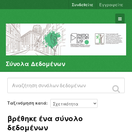
Συνδεθείτε
Εγγραφείτε
Σύνολα Δεδομένων
Σύνολα Δεδομένων
Φορείς
Ομάδες
Σχετικά
Ταξινόμηση κατά
βρέθηκε ένα σύνολο
δεδομένων