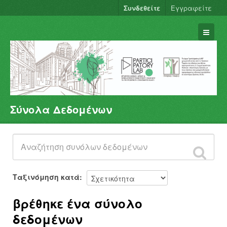
Συνδεθείτε
Εγγραφείτε
Σύνολα Δεδομένων
Σύνολα Δεδομένων
Φορείς
Ομάδες
Σχετικά
Ταξινόμηση κατά
βρέθηκε ένα σύνολο
δεδομένων