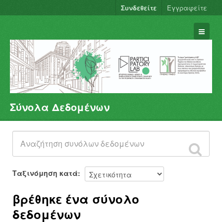
Συνδεθείτε
Εγγραφείτε
Σύνολα Δεδομένων
Σύνολα Δεδομένων
Φορείς
Ομάδες
Σχετικά
Ταξινόμηση κατά
βρέθηκε ένα σύνολο
δεδομένων