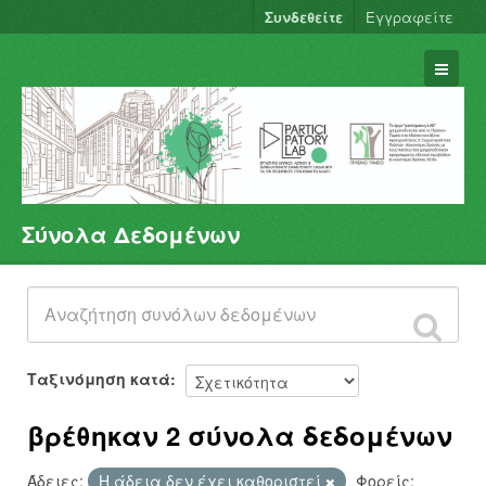
Συνδεθείτε
Εγγραφείτε
Σύνολα Δεδομένων
Σύνολα Δεδομένων
Φορείς
Ομάδες
Σχετικά
Ταξινόμηση κατά
βρέθηκαν 2 σύνολα δεδομένων
Άδειες:
Η άδεια δεν έχει καθοριστεί
Φορείς: