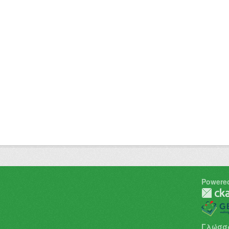
Powere
Γλώσσ