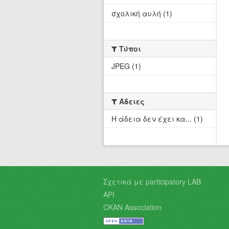
σχολική αυλή (1)
Τύποι
JPEG (1)
Άδειες
Η άδεια δεν έχει κα... (1)
Σχετικά με participatory LAB
API
CKAN Association