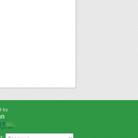
d by
α