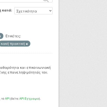
η κατά
Ετικέτες:
κακή πρακτική
 καθαρότητα και επικοινωνιακή
ένης επανεληψιμότητάς του.
ς το
API
(δείτε
API Έγγραφα
).