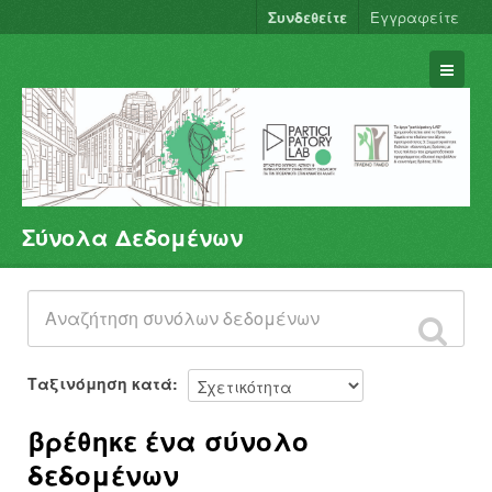
Συνδεθείτε
Εγγραφείτε
Σύνολα Δεδομένων
Σύνολα Δεδομένων
Φορείς
Ομάδες
Σχετικά
Ταξινόμηση κατά
βρέθηκε ένα σύνολο
δεδομένων