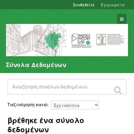
Συνδεθείτε
Εγγραφείτε
Σύνολα Δεδομένων
Σύνολα Δεδομένων
Φορείς
Ομάδες
Σχετικά
Ταξινόμηση κατά
βρέθηκε ένα σύνολο
δεδομένων