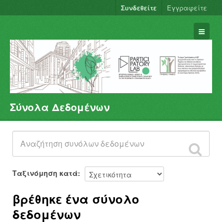
Συνδεθείτε
Εγγραφείτε
Σύνολα Δεδομένων
Σύνολα Δεδομένων
Φορείς
Ομάδες
Σχετικά
Ταξινόμηση κατά
βρέθηκε ένα σύνολο
δεδομένων