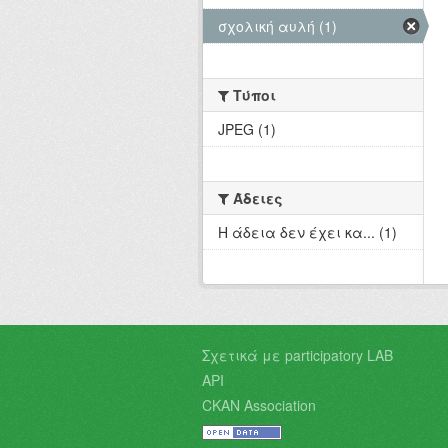
σχολική αυλή (1)
Τύποι
JPEG (1)
Άδειες
Η άδεια δεν έχει κα... (1)
Σχετικά με participatory LAB
API
CKAN Association