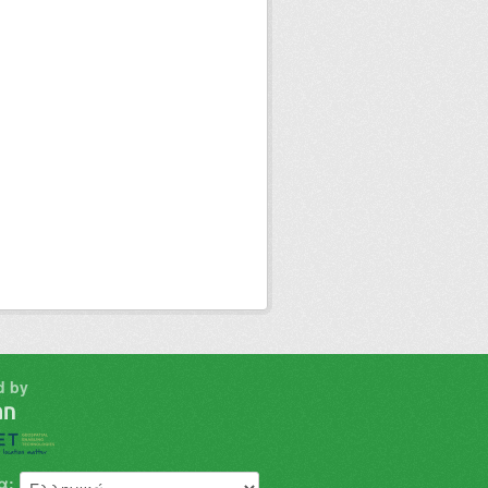
d by
α