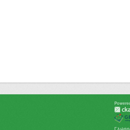
Powere
Γλώσσ