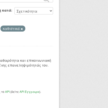
η κατά
καθιστικά
 καθαρότητα και επικοινωνιακή
ένης επανεληψιμότητάς του.
ς το
API
(δείτε
API Έγγραφα
).