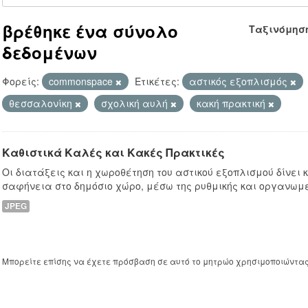
βρέθηκε ένα σύνολο
Ταξινόμησ
δεδομένων
Φορείς:
commonspace
Ετικέτες:
αστικός εξοπλισμός
θεσσαλονίκη
σχολική αυλή
κακή πρακτική
Καθιστικά Καλές και Κακές Πρακτικές
Οι διατάξεις και η χωροθέτηση του αστικού εξοπλισμού δίνει
σαφήνεια στο δημόσιο χώρο, μέσω της ρυθμικής και οργανωμ
JPEG
Μπορείτε επίσης να έχετε πρόσβαση σε αυτό το μητρώο χρησιμοποιώντα